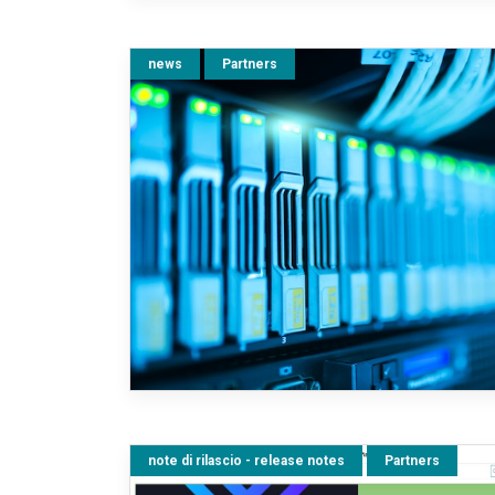
news
Partners
note di rilascio - release notes
Partners