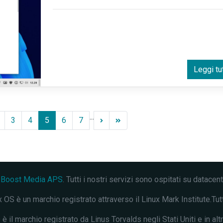
Leggi tu
...
3
4
5
6
7
a
Boost Media APS
. Tutti i nostri servizi sono ospitati su datacen
 OS è un marchio registrato attraverso il Linux Mark Institute.Tutti i
è il marchio registrato da Linus Torvalds negli Stati Uniti e in altr