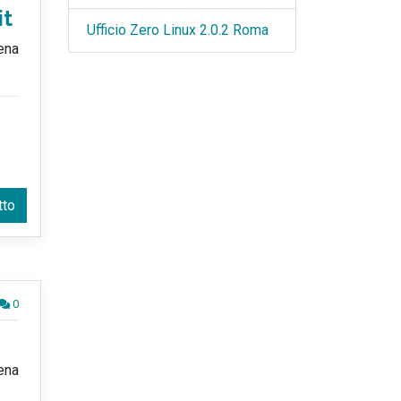
it
Ufficio Zero Linux 2.0.2 Roma
ena
tto
0
ena