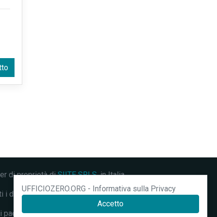
tto
ter di proprietà di
SIITE SRLS
, in Italia.
UFFICIOZERO.ORG - Informativa sulla Privacy
 diritti riservati.
Accetto
i paesi.