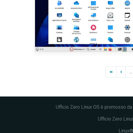
...
Ufficio Zero Linux OS è promosso d
Ufficio Zero Linux
Linux® 