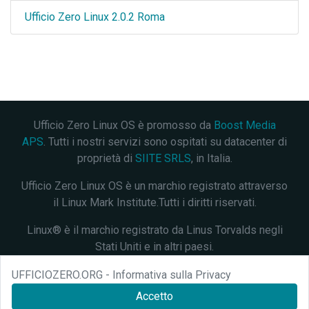
Ufficio Zero Linux 2.0.2 Roma
Ufficio Zero Linux OS è promosso da
Boost Media
APS
. Tutti i nostri servizi sono ospitati su datacenter di
proprietà di
SIITE SRLS
, in Italia.
Ufficio Zero Linux OS è un marchio registrato attraverso
il Linux Mark Institute.Tutti i diritti riservati.
Linux® è il marchio registrato da Linus Torvalds negli
Stati Uniti e in altri paesi.
Questo progetto è distribuito con licenza
Creative
UFFICIOZERO.ORG - Informativa sulla Privacy
Commons Attribution 4.0 International
. Verifica lo
stato
Accetto
dei nostri servizi
.