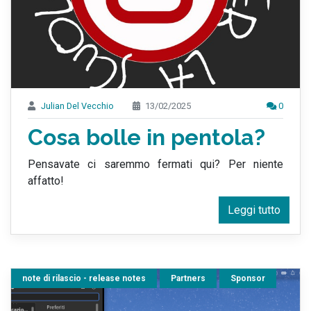
Julian Del Vecchio
13/02/2025
0
Cosa bolle in pentola?
Pensavate ci saremmo fermati qui? Per niente
affatto!
Leggi tutto
note di rilascio - release notes
Partners
Sponsor