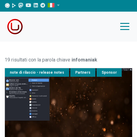
19 risultati con la parola chiave
infomaniak
note di rilascio - release notes
Partners
Sponsor