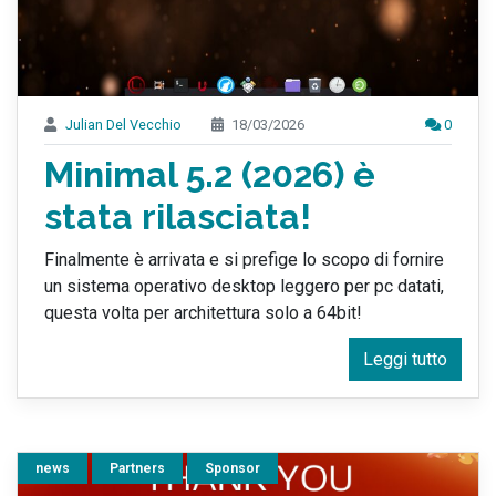
Julian Del Vecchio
18/03/2026
0
Minimal 5.2 (2026) è
stata rilasciata!
Finalmente è arrivata e si prefige lo scopo di fornire
un sistema operativo desktop leggero per pc datati,
questa volta per architettura solo a 64bit!
Leggi tutto
news
Partners
Sponsor