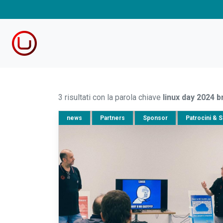
3 risultati con la parola chiave
linux day 2024 b
news
Partners
Sponsor
Patrocini & S