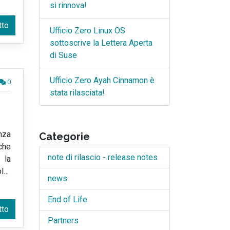
si rinnova!
tto
Ufficio Zero Linux OS
sottoscrive la Lettera Aperta
di Suse
Ufficio Zero Ayah Cinnamon è
0
stata rilasciata!
enza
Categorie
che
note di rilascio - release notes
 la
l
…
news
End of Life
tto
Partners