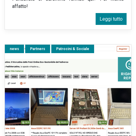
affatto!
Leggi tutto
news
Partners
Patrocini & Sociale