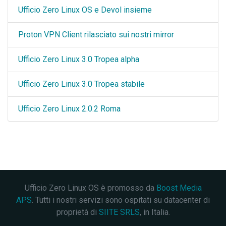
Ufficio Zero Linux OS e Devol insieme
Proton VPN Client rilasciato sui nostri mirror
Ufficio Zero Linux 3.0 Tropea alpha
Ufficio Zero Linux 3.0 Tropea stabile
Ufficio Zero Linux 2.0.2 Roma
Ufficio Zero Linux OS è promosso da
Boost Media
APS
. Tutti i nostri servizi sono ospitati su datacenter di
proprietà di
SIITE SRLS
, in Italia.