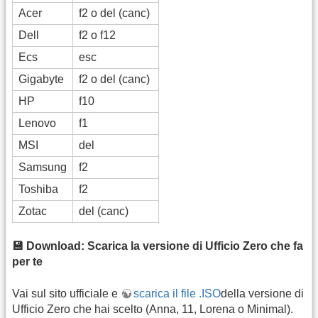
Acer
f2 o del (canc)
Dell
f2 o f12
Ecs
esc
Gigabyte
f2 o del (canc)
HP
f10
Lenovo
f1
MSI
del
Samsung
f2
Toshiba
f2
Zotac
del (canc)
💾 Download: Scarica la versione di Ufficio Zero che fa
per te
Vai sul sito ufficiale e
scarica il file .ISO
della versione di
Ufficio Zero che hai scelto (Anna, 11, Lorena o Minimal).