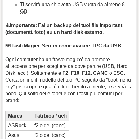
Ti servirà una chiavetta USB vuota da almeno 8
GB
;
⚠️Importante: Fai un backup dei tuoi file importanti
(documenti, foto) su un hard disk esterno.
⌨️ Tasti Magici: Scopri come avviare il PC da USB
Ogni computer ha un “tasto magico” da premere
all'accensione per scegliere da dove partire (USB, Hard
Disk, ecc.). Solitamente è
F2
,
F10
,
F12
,
CANC
o
ESC
.
Cerca online il modello del tuo PC seguito da “boot menu
key” per scoprire qual è il tuo. Tienilo a mente, ti servirà tra
poco. Qui sotto delle tabelle con i tasti piu comuni per
brand:
Marca
Tati bios / uefi
ASRock
f2 o del (canc)
Asus
f2 o del (canc)