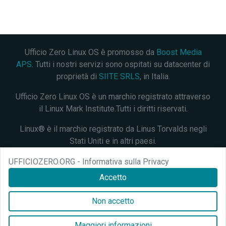
Ufficio Zero Linux OS è promosso da
Boost Media
APS
. Tutti i nostri servizi sono ospitati su datacenter di
proprietà di
SIITE SRLS
, in Italia.
Ufficio Zero Linux OS è un marchio registrato attraverso
il Linux Mark Institute.Tutti i diritti riservati.
Linux® è il marchio registrato da Linus Torvalds negli
Stati Uniti e in altri paesi.
Questo progetto è distribuito con licenza
Creative
UFFICIOZERO.ORG - Informativa sulla Privacy
Commons Attribution 4.0 International
. Verifica lo
stato
Accetto
dei nostri servizi
.
Non accetto
Ufficio Zero Linux OS si è unito a
OIN
in data 16 Giugno
2020. Rispondiamo all'alias mail: dev[at]ufficiozero.org
Maggiori informazioni