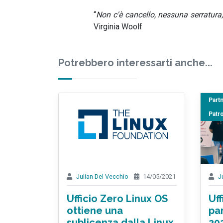
“
Non c'è cancello, nessuna serratura,
Virginia Woolf
Potrebbero interessarti anche...
Part
Patro
Julian Del Vecchio
14/05/2021
J
Ufficio Zero Linux OS
Uff
ottiene una
pa
sublicenza dalla Linux
20