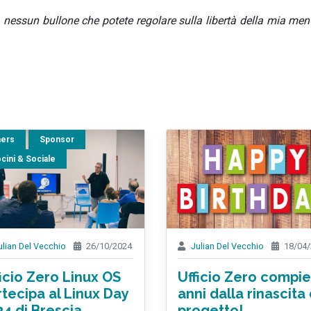
 nessun bullone che potete regolare sulla libertà della mia men
ners
Sponsor
cini & Sociale
ulian Del Vecchio
26/10/2024
Julian Del Vecchio
18/04/
icio Zero Linux OS
Ufficio Zero compie
rtecipa al Linux Day
anni dalla rinascita
24 di Brescia
progetto!