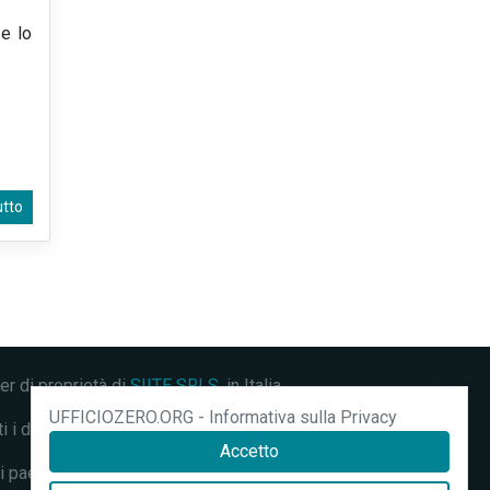
 e lo
utto
ter di proprietà di
SIITE SRLS
, in Italia.
UFFICIOZERO.ORG - Informativa sulla Privacy
 diritti riservati.
Accetto
i paesi.