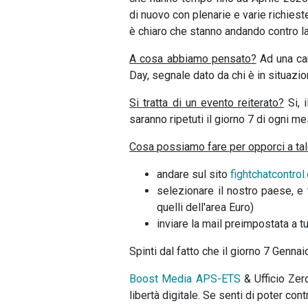
di nuovo con plenarie e varie richieste
è chiaro che stanno andando contro la 
A cosa abbiamo pensato?
Ad una c
Day, segnale dato da chi è in situazio
Si tratta di un evento reiterato?
Si, 
saranno ripetuti il giorno 7 di ogni me
Cosa possiamo fare per opporci a ta
andare sul sito
fightchatcontrol
selezionare il nostro paese, e t
quelli dell'area Euro)
inviare la mail preimpostata a tu
Spinti dal fatto che il giorno 7 Genna
Boost Media APS-ETS
& Ufficio Zero
libertà digitale. Se senti di poter con