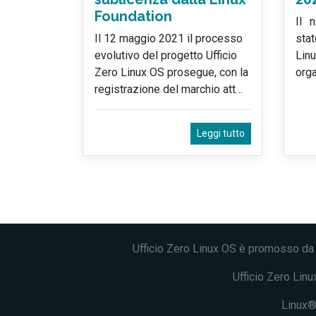
Foundation
Il 
Il 12 maggio 2021 il processo
sta
evolutivo del progetto Ufficio
Lin
Zero Linux OS prosegue, con la
orga
registrazione del marchio att
…
Leggi tutto
Ufficio Zero Linux OS è promosso d
Ufficio Zero Linux
Linux® 