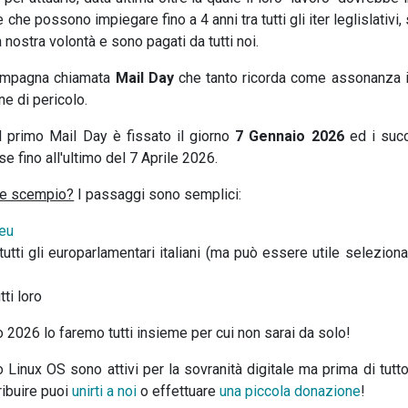
 che possono impiegare fino a 4 anni tra tutti gli iter leglislativi
nostra volontà e sono pagati da tutti noi.
ampagna chiamata
Mail Day
che tanto ricorda come assonanza 
ne di pericolo.
il primo Mail Day è fissato il giorno
7 Gennaio 2026
ed i succ
se fino all'ultimo del 7 Aprile 2026.
le scempio?
I passaggi sono semplici:
.eu
utti gli europarlamentari italiani (ma può essere utile selezionar
tti loro
io 2026 lo faremo tutti insieme per cui non sarai da solo!
 Linux OS sono attivi per la sovranità digitale ma prima di tutto
tribuire puoi
unirti a noi
o effettuare
una piccola donazione
!