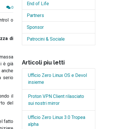
End of Life
0
Partners
ntrol o
Sponsor
zza di
Patrocini & Sociale
n massa
Articoli piu letti
i è già
a anche
Ufficio Zero Linux OS e Devol
a serio
insieme
endo il
Proton VPN Client rilasciato
rto del
sui nostri mirror
Ufficio Zero Linux 3.0 Tropea
l fatto
alpha
niziare