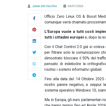
Julian Del Vecchio
04/01/2026
Ufficio Zero Linux OS & Boost Medi
comunque verrà chiamato prossimam
L'Europa vuole a tutti costi impl
tutti i cittadini europei
e, dopo la re
Con il Chat Control 2.0 già si voleva
per filtrare solo le comunicazioni c
dimostrato bloccare il 50% del traffi
pensato di indebolire la crittografi
rischio i sistemi informativi globali.
Fino alla data del 14 Ottobre 2025 c
nostro parere negativo, e seppur la
sistema operativo Windows 10, siamo r
Ma in Europa, gli euro parlamentari n
che hanno tempo fino ad Aprile 2026 pe