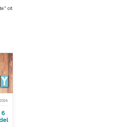
te.
” cit.
2026
 6
 del