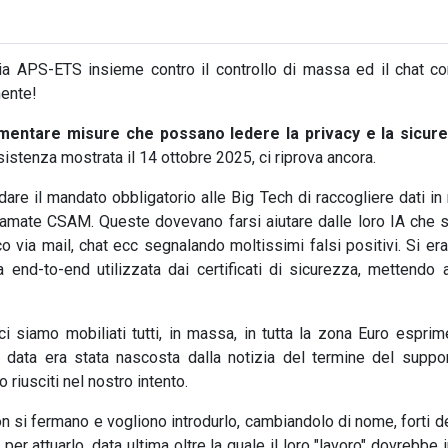
a APS-ETS insieme contro il controllo di massa ed il chat co
ente!
ementare misure che possano ledere la privacy e la sicure
sistenza mostrata il 14 ottobre 2025, ci riprova ancora.
 dare il mandato obbligatorio alle Big Tech di raccogliere dati i
hiamate CSAM. Queste dovevano farsi aiutare dalle loro IA che s
co via mail, chat ecc segnalando moltissimi falsi positivi. Si er
ca end-to-end utilizzata dai certificati di sicurezza, mettendo 
i siamo mobiliati tutti, in massa, in tutta la zona Euro esprim
 data era stata nascosta dalla notizia del termine del suppo
iusciti nel nostro intento.
on si fermano e vogliono introdurlo, cambiandolo di nome, forti de
r attuarlo, data ultima oltre la quale il loro "lavoro" dovrebbe i