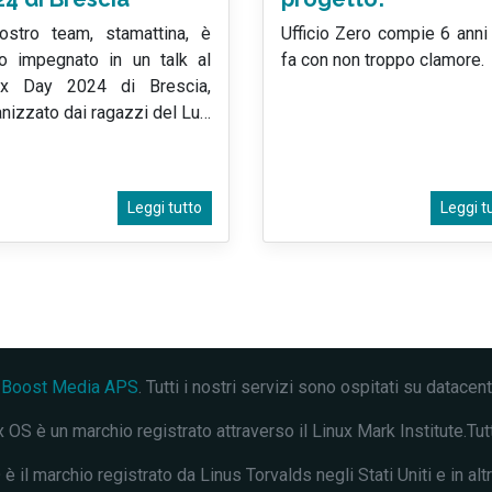
nostro team, stamattina, è
Ufficio Zero compie 6 anni
to impegnato in un talk al
fa con non troppo clamore.
ux Day 2024 di Brescia,
nizzato dai ragazzi del Lu
…
Leggi tutto
Leggi t
a
Boost Media APS
. Tutti i nostri servizi sono ospitati su datacen
 OS è un marchio registrato attraverso il Linux Mark Institute.Tutti i
è il marchio registrato da Linus Torvalds negli Stati Uniti e in altr