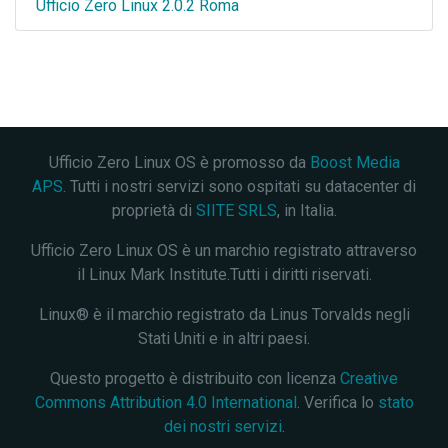
Ufficio Zero Linux 2.0.2 Roma
Ufficio Zero Linux OS è promosso da
Boost Media
APS
. Tutti i nostri servizi sono ospitati su datacenter di
proprietà di
SIITE SRLS
, in Italia.
Ufficio Zero Linux OS è un marchio registrato attraverso
il Linux Mark Institute.Tutti i diritti riservati.
Linux® è il marchio registrato da Linus Torvalds negli
Stati Uniti e in altri paesi.
Questo progetto è distribuito con licenza
Creative
Commons Attribution 4.0 International
. Verifica lo
stato
dei nostri servizi
.