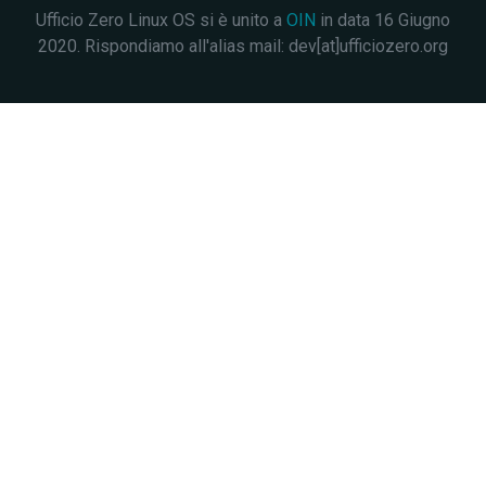
Ufficio Zero Linux OS si è unito a
OIN
in data 16 Giugno
2020. Rispondiamo all'alias mail: dev[at]ufficiozero.org