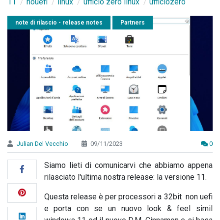
11
nouefi
linux
ufficio zero linux
ufficiozero
note di rilascio - release notes
Partners
Julian Del Vecchio
09/11/2023
0
Siamo lieti di comunicarvi che abbiamo appena
rilasciato l'ultima nostra release: la versione 11.
Questa release è per processori a 32bit non uefi
e porta con se un nuovo look & feel simil