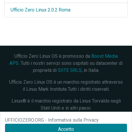
Ufficio Zero Linux 2.0.2 Roma
Ufficio Zero Linux OS è promosso da
Boost Media
APS
. Tutti i nostri servizi sono ospitati su datacenter di
proprietà di
SIITE SRLS
, in Italia.
Ufficio Zero Linux OS è un marchio registrato attraverso
il Linux Mark Institute.Tutti i diritti riservati.
Linux® è il marchio registrato da Linus Torvalds negli
Stati Uniti e in altri paesi.
Questo progetto è distribuito con licenza
Creative
UFFICIOZERO.ORG - Informativa sulla Privacy
Commons Attribution 4.0 International
. Verifica lo
stato
Accetto