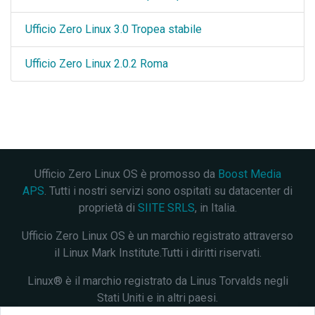
Ufficio Zero Linux 3.0 Tropea stabile
Ufficio Zero Linux 2.0.2 Roma
Ufficio Zero Linux OS è promosso da
Boost Media
APS
. Tutti i nostri servizi sono ospitati su datacenter di
proprietà di
SIITE SRLS
, in Italia.
Ufficio Zero Linux OS è un marchio registrato attraverso
il Linux Mark Institute.Tutti i diritti riservati.
Linux® è il marchio registrato da Linus Torvalds negli
Stati Uniti e in altri paesi.