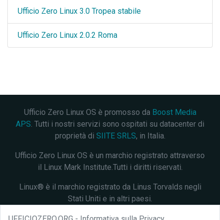
Ufficio Zero Linux 3.0 Tropea stabile
Ufficio Zero Linux 2.0.2 Roma
Ufficio Zero Linux OS è promosso da
Boost Media
APS
. Tutti i nostri servizi sono ospitati su datacenter di
proprietà di
SIITE SRLS
, in Italia.
Ufficio Zero Linux OS è un marchio registrato attraverso
il Linux Mark Institute.Tutti i diritti riservati.
Linux® è il marchio registrato da Linus Torvalds negli
Stati Uniti e in altri paesi.
Questo progetto è distribuito con licenza
Creative
UFFICIOZERO.ORG - Informativa sulla Privacy