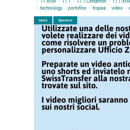
11 Xfce
11.1
11.1 Cinnamon
11.1 Xfc
technology
portofino
tropea
video
news
Sponsor