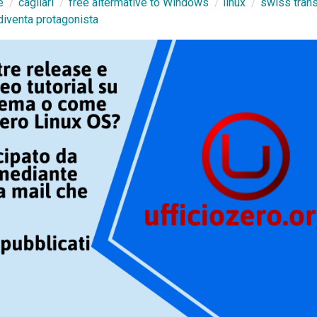
e
cagliari
free altermative to Windows
linux
swiss trans
diventa protagonista