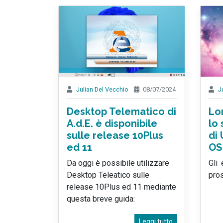
Julian Del Vecchio
08/07/2024
J
Desktop Telematico di
Lo
A.d.E. è disponibile
lo 
sulle release 10Plus
di 
ed 11
OS
Da oggi è possibile utilizzare
Gli
Desktop Teleatico sulle
pro
release 10Plus ed 11 mediante
questa breve guida:
Leggi tutto