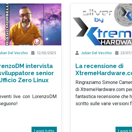
ulian Del Vecchio
12/02/2025
Julian Del Vecchio
23/07/
renzoDM intervista
La recensione di
sviluppatore senior
XtremeHardware.
Ufficio Zero Linux
Ringraziamo Simone Came
di XtremeHardware.com per
 eventi live con LorenzoDM
fantastica recensione che 
seguono!
scritto sulle varie versioni f
Leggi tutto
Leggi t