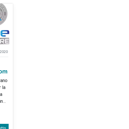
2020
com
rano
 la
ha
in
…
utto