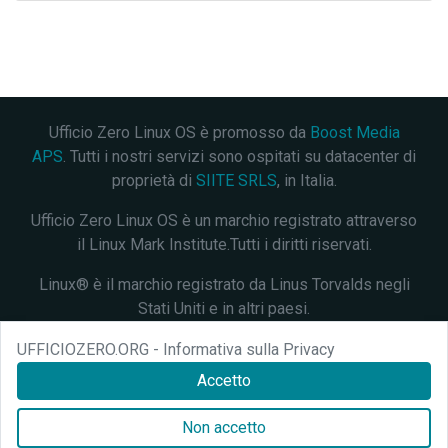
Ufficio Zero Linux OS è promosso da
Boost Media
APS
. Tutti i nostri servizi sono ospitati su datacenter di
proprietà di
SIITE SRLS
, in Italia.
Ufficio Zero Linux OS è un marchio registrato attraverso
il Linux Mark Institute.Tutti i diritti riservati.
Linux® è il marchio registrato da Linus Torvalds negli
Stati Uniti e in altri paesi.
Questo progetto è distribuito con licenza
Creative
UFFICIOZERO.ORG - Informativa sulla Privacy
Commons Attribution 4.0 International
. Verifica lo
stato
Accetto
dei nostri servizi
.
Non accetto
Ufficio Zero Linux OS si è unito a
OIN
in data 16 Giugno