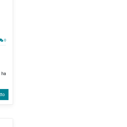
0
 ha
tto