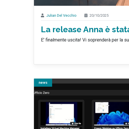
Julian Del Vecchio
20/10/2025
La release Anna è stata
E' finalmente uscita! Vi soprenderà per la s
news