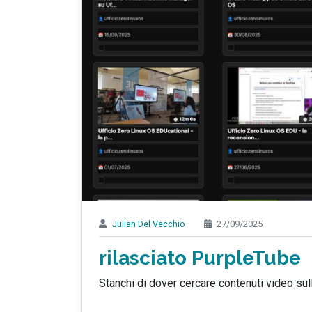
Julian Del Vecchio
27/09/2025
rilasciato PurpleTube
Stanchi di dover cercare contenuti video su