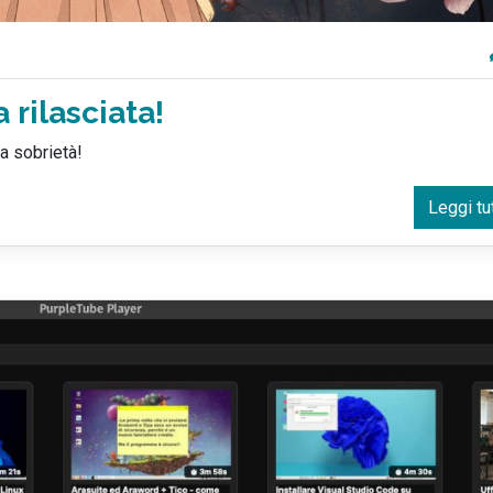
 rilasciata!
ua sobrietà!
Leggi tu