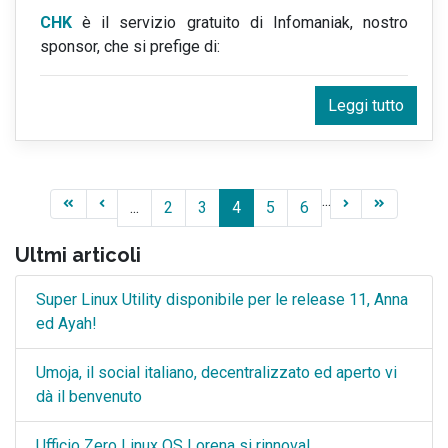
CHK
è il servizio gratuito di Infomaniak, nostro
sponsor, che si prefige di:
Leggi tutto
...
...
2
3
4
5
6
Ultmi articoli
Super Linux Utility disponibile per le release 11, Anna
ed Ayah!
Umoja, il social italiano, decentralizzato ed aperto vi
dà il benvenuto
Ufficio Zero Linux OS Lorena si rinnova!